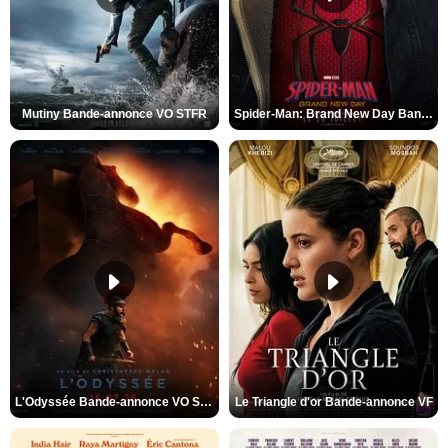
Mutiny Bande-annonce VO STFR
Spider-Man: Brand New Day Bande-annonce VO STFR
L'Odyssée Bande-annonce VO STFR
Le Triangle d'or Bande-annonce VF