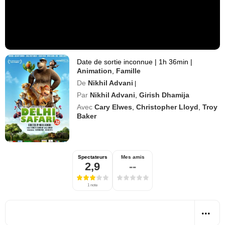
Date de sortie inconnue
|
1h 36min
|
Animation
,
Famille
De
Nikhil Advani
|
Par
Nikhil Advani
,
Girish Dhamija
Avec
Cary Elwes
,
Christopher Lloyd
,
Troy
Baker
Spectateurs
Mes amis
2,9
--
1 note