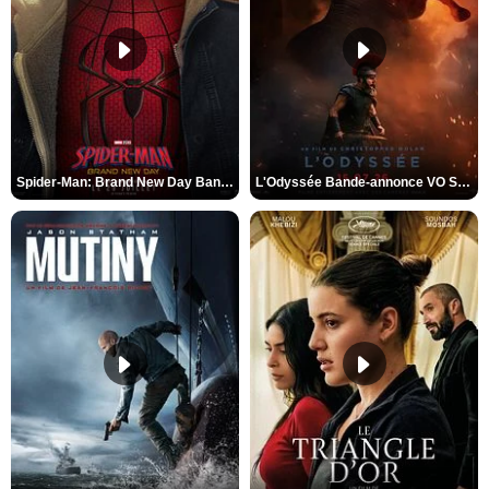
Spider-Man: Brand New Day Bande-annonce VO STFR
L'Odyssée Bande-annonce VO STFR