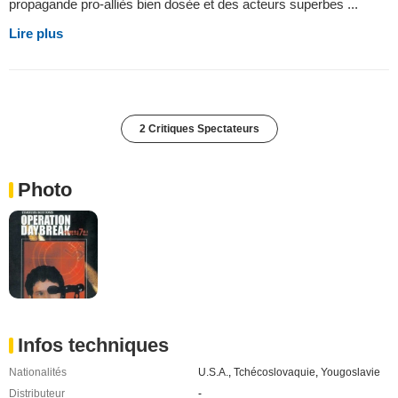
propagande pro-alliès bien dosèe et des acteurs superbes ...
Lire plus
2 Critiques Spectateurs
Photo
Infos techniques
Nationalités
U.S.A.
,
Tchécoslovaquie
,
Yougoslavie
Distributeur
-