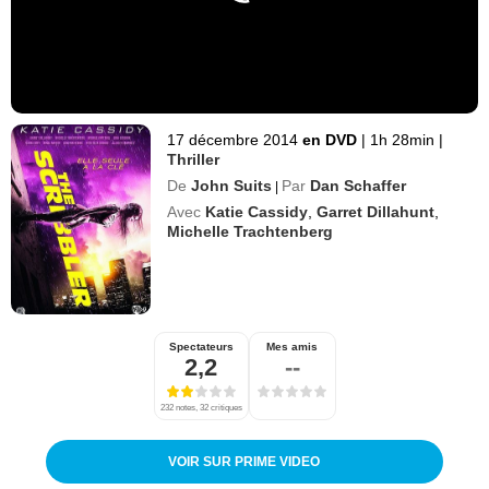
17 décembre 2014
en DVD
|
1h 28min
|
Thriller
De
John Suits
Par
Dan Schaffer
|
Avec
Katie Cassidy
,
Garret Dillahunt
,
Michelle Trachtenberg
Spectateurs
Mes amis
2,2
--
232 notes, 32 critiques
VOIR SUR PRIME VIDEO