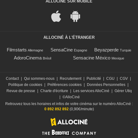
ALLOCINÉ SUR MOBILE
ALLOCINÉ À L'ÉTRANGER
Filmstarts
SensaCine
Beyazperde
Allemagne
Espagne
Turquie
AdoroCinema
Sensacine México
Brésil
Mexique
Contact
|
Qui sommes-nous
|
Recrutement
|
Publicité
|
CGU
|
CGV
|
Politique de cookies
|
Préférences cookies
|
Données Personnelles
|
Revue de presse
|
Charte d'écriture
|
Les services AlloCiné
|
Gérer Utiq
|
©AlloCiné
Retrouvez tous les horaires et infos de votre cinéma sur le numéro AlloCiné :
0 892 892 892
(0,90€/minute)