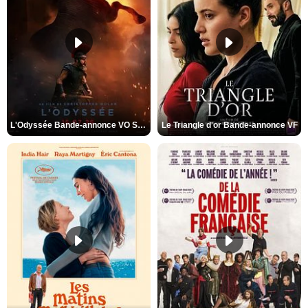
L'Odyssée Bande-annonce VO STFR
Le Triangle d'or Bande-annonce VF