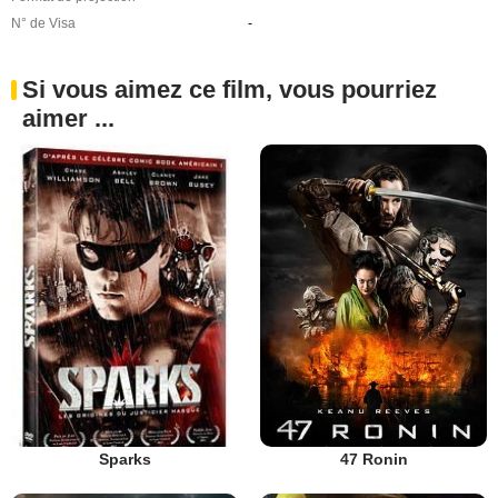
N° de Visa
-
Si vous aimez ce film, vous pourriez
aimer ...
Sparks
47 Ronin