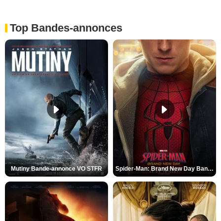
Top Bandes-annonces
Mutiny Bande-annonce VO STFR
Spider-Man: Brand New Day Bande-annonce VO STFR