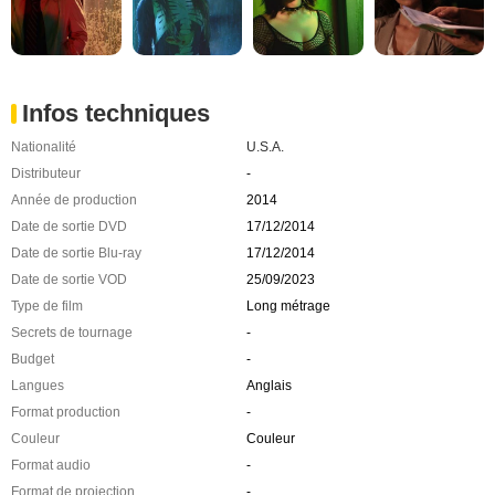
Infos techniques
Nationalité
U.S.A.
Distributeur
-
Année de production
2014
Date de sortie DVD
17/12/2014
Date de sortie Blu-ray
17/12/2014
Date de sortie VOD
25/09/2023
Type de film
Long métrage
Secrets de tournage
-
Budget
-
Langues
Anglais
Format production
-
Couleur
Couleur
Format audio
-
Format de projection
-