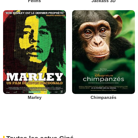
Félins
Jackass 3D
Marley
Chimpanzés