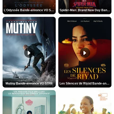
L'Odyssée Bande-annonce VO STFR
Spider-Man: Brand New Day Bande-annonce VO STFR
Mutiny Bande-annonce VO STFR
Les Silences de Riyad Bande-annonce VO STFR