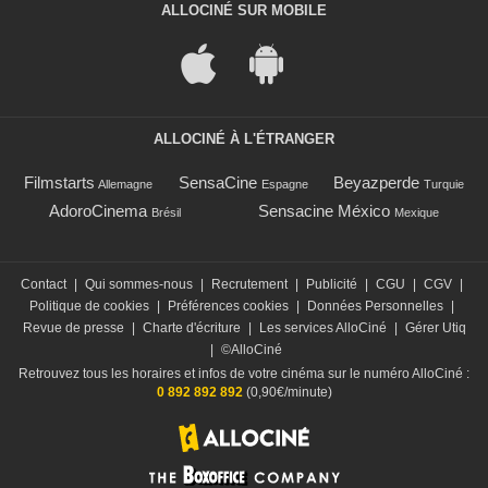
ALLOCINÉ SUR MOBILE
ALLOCINÉ À L'ÉTRANGER
Filmstarts
SensaCine
Beyazperde
Allemagne
Espagne
Turquie
AdoroCinema
Sensacine México
Brésil
Mexique
Contact
|
Qui sommes-nous
|
Recrutement
|
Publicité
|
CGU
|
CGV
|
Politique de cookies
|
Préférences cookies
|
Données Personnelles
|
Revue de presse
|
Charte d'écriture
|
Les services AlloCiné
|
Gérer Utiq
|
©AlloCiné
Retrouvez tous les horaires et infos de votre cinéma sur le numéro AlloCiné :
0 892 892 892
(0,90€/minute)