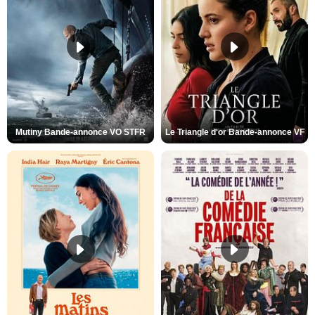
Mutiny Bande-annonce VO STFR
Le Triangle d'or Bande-annonce VF