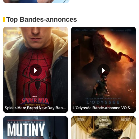
Top Bandes-annonces
Spider-Man: Brand New Day Bande-annonce VO STFR
L'Odyssée Bande-annonce VO STFR