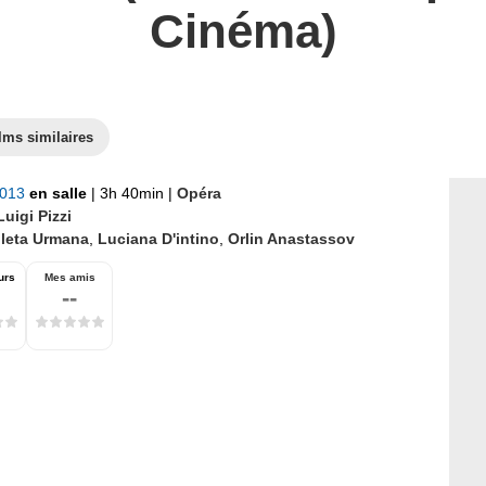
Cinéma)
lms similaires
2013
en salle
|
3h 40min
|
Opéra
Luigi Pizzi
oleta Urmana
,
Luciana D'intino
,
Orlin Anastassov
urs
Mes amis
--