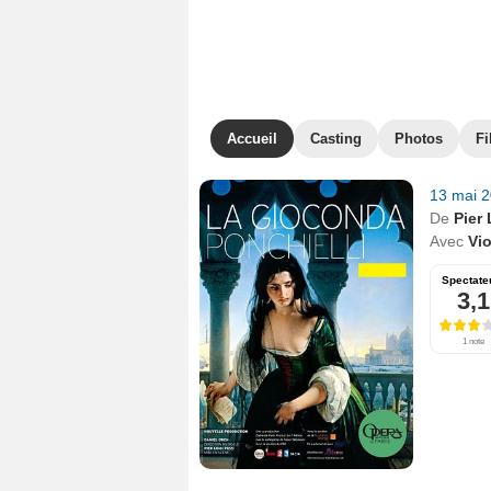
Accueil
Casting
Photos
Fi
13 mai 
De
Pier 
Avec
Vi
Spectate
3,1
1 note