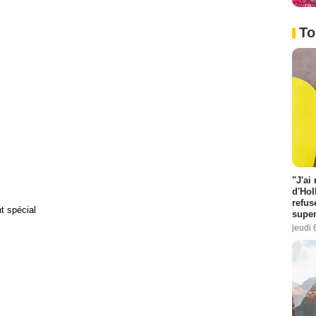
To
"J'ai
d'Hol
refus
 spécial
super
jeudi 