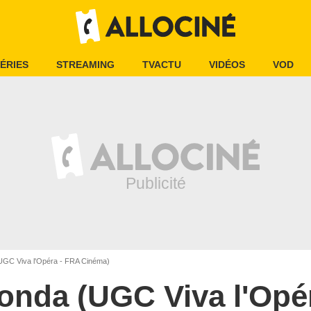
ÉRIES
STREAMING
TVACTU
VIDÉOS
VOD
UGC Viva l'Opéra - FRA Cinéma)
onda (UGC Viva l'Opé