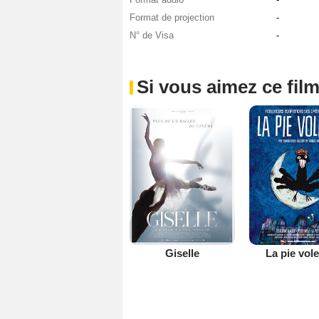
Format de projection
-
N° de Visa
-
Si vous aimez ce film
Giselle
La pie vol