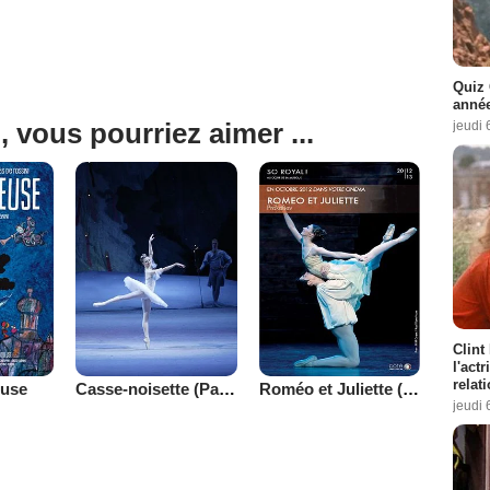
Quiz 
année
, vous pourriez aimer ...
jeudi 
Clint
l'act
relat
euse
Casse-noisette (Pathé Live)
Roméo et Juliette (Côté Diffusion)
jeudi 