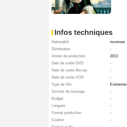
Infos techniques
Nationalité
inconnue
Distributeur
-
Année de production
2013
Date de sortie DVD
-
Date de sortie Blu-ray
-
Date de sortie VOD
-
Type de film
Evénement
Secrets de tournage
-
Budget
-
Langues
-
Format production
-
Couleur
-
Format audio
-