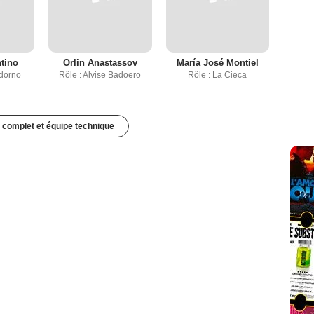
ntino
Orlin Anastassov
María José Montiel
Adorno
Rôle : Alvise Badoero
Rôle : La Cieca
 complet et équipe technique