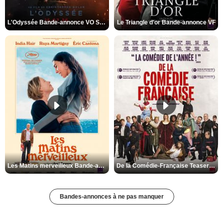
L'Odyssée Bande-annonce VO STFR
Le Triangle d'or Bande-annonce VF
Les Matins merveilleux Bande-annonce VF
De la Comédie-Française Teaser VF
Bandes-annonces à ne pas manquer