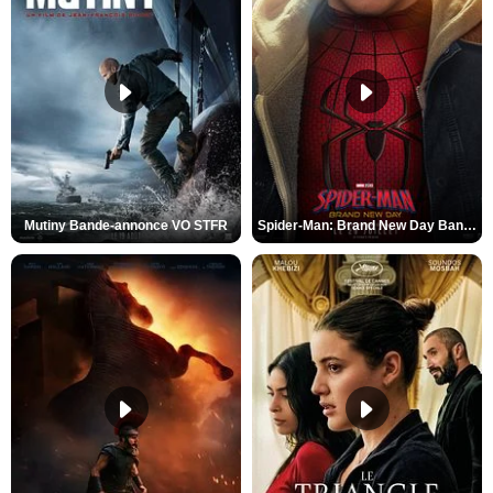
Mutiny Bande-annonce VO STFR
Spider-Man: Brand New Day Bande-annonce VO STFR