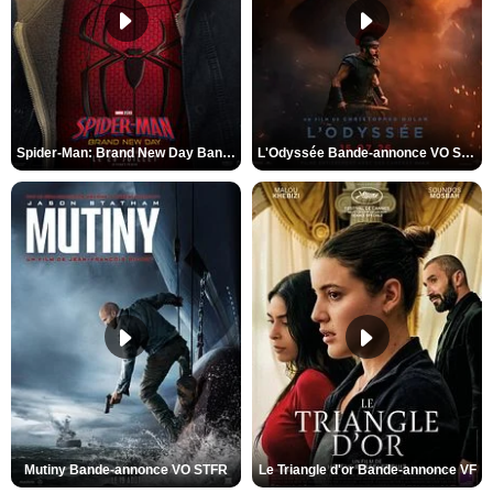
Spider-Man: Brand New Day Bande-annonce VO STFR
L'Odyssée Bande-annonce VO STFR
Mutiny Bande-annonce VO STFR
Le Triangle d'or Bande-annonce VF