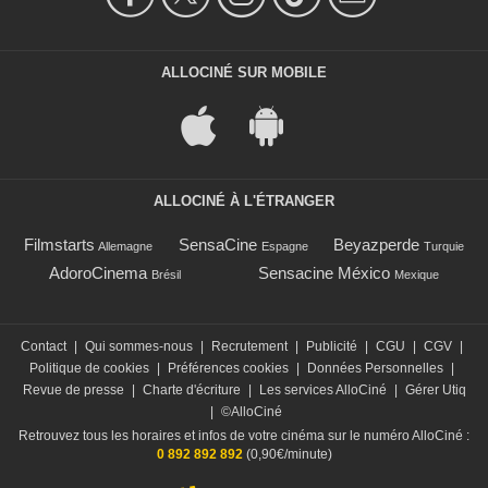
ALLOCINÉ SUR MOBILE
ALLOCINÉ À L'ÉTRANGER
Filmstarts
SensaCine
Beyazperde
Allemagne
Espagne
Turquie
AdoroCinema
Sensacine México
Brésil
Mexique
Contact
|
Qui sommes-nous
|
Recrutement
|
Publicité
|
CGU
|
CGV
|
Politique de cookies
|
Préférences cookies
|
Données Personnelles
|
Revue de presse
|
Charte d'écriture
|
Les services AlloCiné
|
Gérer Utiq
|
©AlloCiné
Retrouvez tous les horaires et infos de votre cinéma sur le numéro AlloCiné :
0 892 892 892
(0,90€/minute)