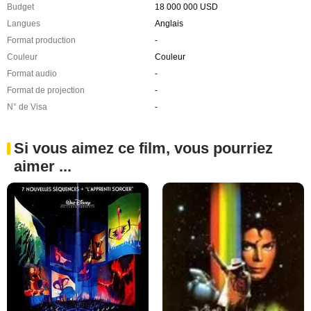
Budget
18 000 000 USD
Langues
Anglais
Format production
-
Couleur
Couleur
Format audio
-
Format de projection
-
N° de Visa
-
Si vous aimez ce film, vous pourriez
aimer ...