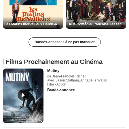
Les Matins merveilleux Bande-annonce VF
De la Comédie-Française Teaser VF
Bandes-annonces à ne pas manquer
Films Prochainement au Cinéma
Mutiny
de Jean-François Richet
avec Jason Statham, Annabelle Wallis
Film - Action
Bande-annonce