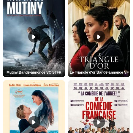
Mutiny Bande-annonce VO STFR
Le Triangle d'or Bande-annonce VF