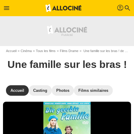
profil
menu
search
Accueil
Cinéma
Tous les films
Films Drame
Une famille sur les bras ! de Christine Kabisch
Une famille sur les bras !
Accueil
Casting
Photos
Films similaires