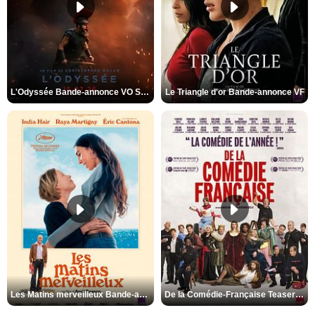
L'Odyssée Bande-annonce VO STFR
Le Triangle d'or Bande-annonce VF
Les Matins merveilleux Bande-annonce VF
De la Comédie-Française Teaser VF