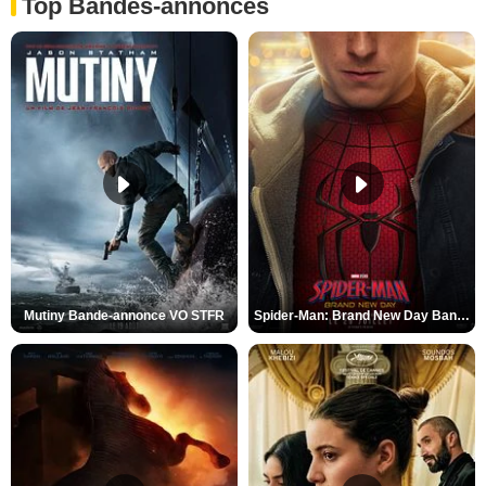
Top Bandes-annonces
Mutiny Bande-annonce VO STFR
Spider-Man: Brand New Day Bande-annonce VO STFR