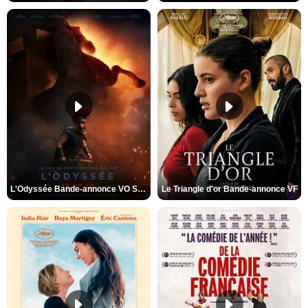
L'Odyssée Bande-annonce VO STFR
Le Triangle d'or Bande-annonce VF