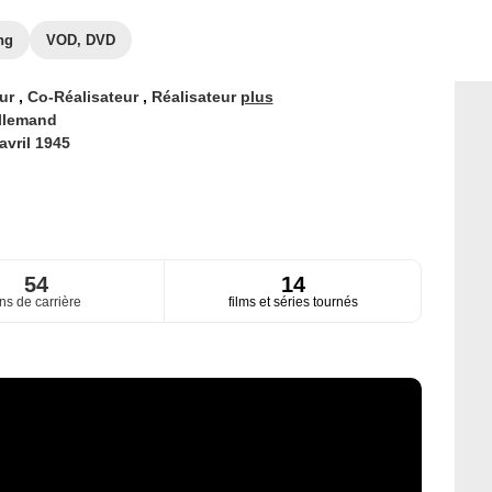
ng
VOD, DVD
eur
,
Co-Réalisateur
,
Réalisateur
plus
llemand
avril 1945
54
14
ns de carrière
films et séries tournés