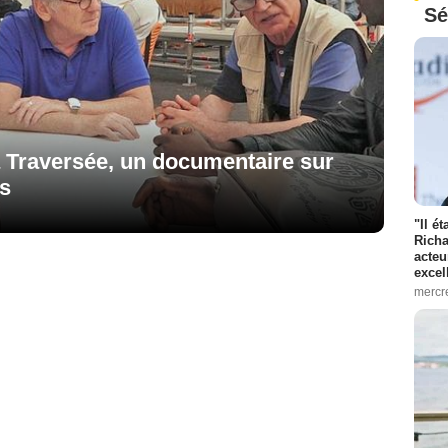
Sé
a Traversée, un documentaire sur
s
"Il é
Richa
acteu
excel
mercr