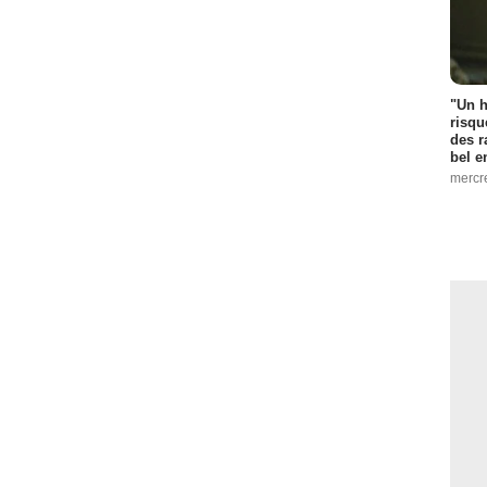
"Un h
risqu
des r
bel 
mercr