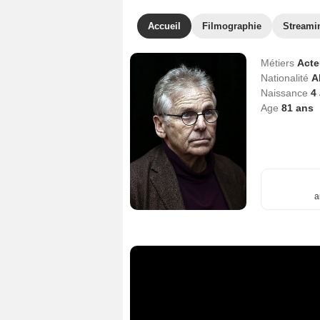
Accueil
Filmographie
Streami
Métiers
Act
Nationalité
A
Naissance
4 
Age
81
ans
a