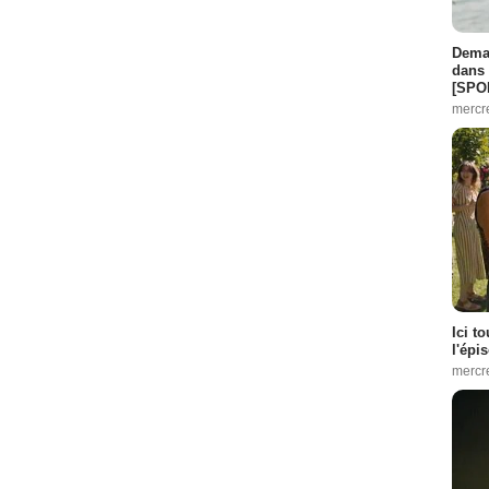
Demai
dans 
[SPO
mercr
Ici t
l'épi
mercr