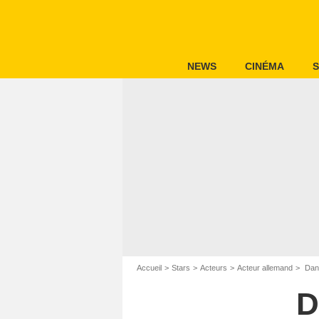
NEWS
CINÉMA
S
Accueil
Stars
Acteurs
Acteur allemand
Dani
D