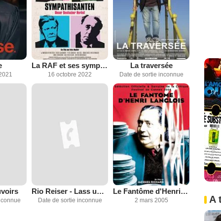
e
La RAF et ses sympathisants :un automne allemand
La traversée
2021
16 octobre 2022
Date de sortie inconnue
voirs
Rio Reiser - Lass uns'n Wunder sein
Le Fantôme d'Henri Langlois
A 
inconnue
Date de sortie inconnue
2 mars 2005