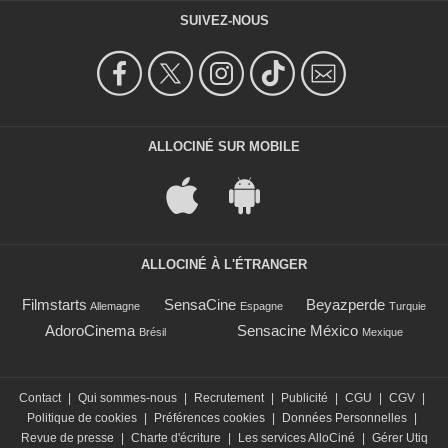
SUIVEZ-NOUS
ALLOCINÉ SUR MOBILE
ALLOCINÉ À L'ÉTRANGER
Filmstarts
SensaCine
Beyazperde
Allemagne
Espagne
Turquie
AdoroCinema
Sensacine México
Brésil
Mexique
Contact
|
Qui sommes-nous
|
Recrutement
|
Publicité
|
CGU
|
CGV
|
Politique de cookies
|
Préférences cookies
|
Données Personnelles
|
Revue de presse
|
Charte d'écriture
|
Les services AlloCiné
|
Gérer Utiq