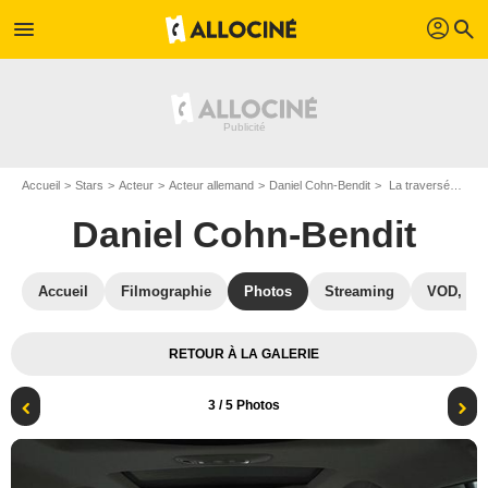
profil
menu
search
Accueil
Stars
Acteur
Acteur allemand
Daniel Cohn-Bendit
La traversée : Photo Romain Goupil, Daniel Cohn-Bendit
Daniel Cohn-Bendit
Accueil
Filmographie
Photos
Streaming
VOD, DV
RETOUR À LA GALERIE
3
/ 5 Photos