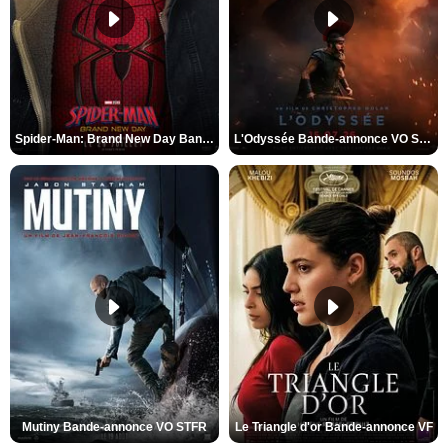
Spider-Man: Brand New Day Bande-annonce VO STFR
L'Odyssée Bande-annonce VO STFR
Mutiny Bande-annonce VO STFR
Le Triangle d'or Bande-annonce VF