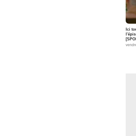
Ici t
l'épi
[SPO
vendr