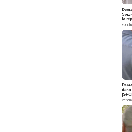
Demai
Soizi
la ré
vendr
Demai
dans 
[SPO
vendr