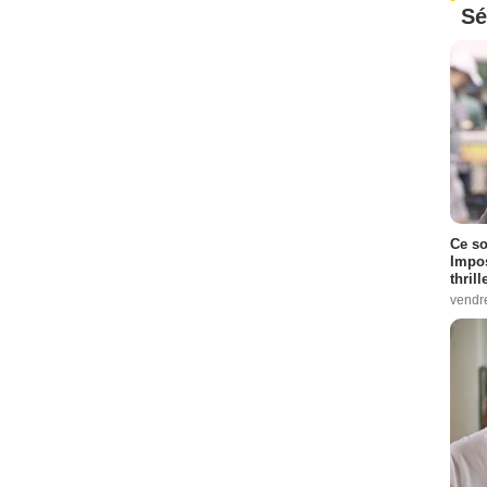
Sé
Ce so
Impos
thrill
vendr