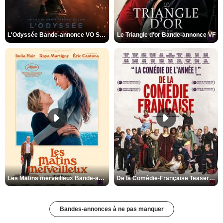
L'Odyssée Bande-annonce VO STFR
Le Triangle d'or Bande-annonce VF
Les Matins merveilleux Bande-annonce VF
De la Comédie-Française Teaser VF
Bandes-annonces à ne pas manquer