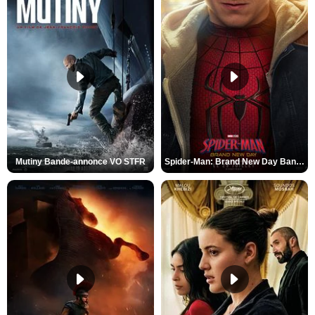
Mutiny Bande-annonce VO STFR
Spider-Man: Brand New Day Bande-annonce VO STFR