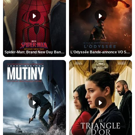
Spider-Man: Brand New Day Bande-annonce VO STFR
L'Odyssée Bande-annonce VO STFR