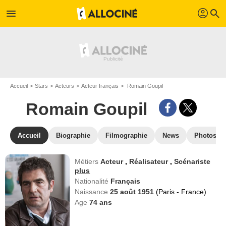
profil
menu
search
Accueil
Stars
Acteurs
Acteur français
Romain Goupil
Romain Goupil
Accueil
Biographie
Filmographie
News
Photos
Métiers
Acteur
,
Réalisateur
,
Scénariste
plus
Nationalité
Français
Naissance
25 août 1951
(Paris - France)
Age
74
ans