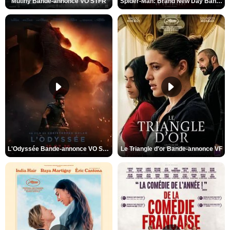
Mutiny Bande-annonce VO STFR
Spider-Man: Brand New Day Bande-annonce VO STFR
L'Odyssée Bande-annonce VO STFR
Le Triangle d'or Bande-annonce VF