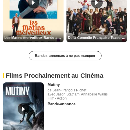
Les Matins merveilleux Bande-annonce VF
De la Comédie-Française Teaser VF
Bandes-annonces à ne pas manquer
Films Prochainement au Cinéma
Mutiny
de Jean-François Richet
avec Jason Statham, Annabelle Wallis
Film - Action
Bande-annonce