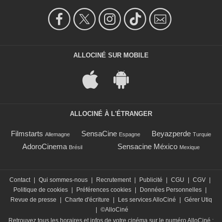
ALLOCINÉ SUR MOBILE
ALLOCINÉ À L'ÉTRANGER
Filmstarts
SensaCine
Beyazperde
Allemagne
Espagne
Turquie
AdoroCinema
Sensacine México
Brésil
Mexique
Contact
|
Qui sommes-nous
|
Recrutement
|
Publicité
|
CGU
|
CGV
|
Politique de cookies
|
Préférences cookies
|
Données Personnelles
|
Revue de presse
|
Charte d'écriture
|
Les services AlloCiné
|
Gérer Utiq
|
©AlloCiné
Retrouvez tous les horaires et infos de votre cinéma sur le numéro AlloCiné :