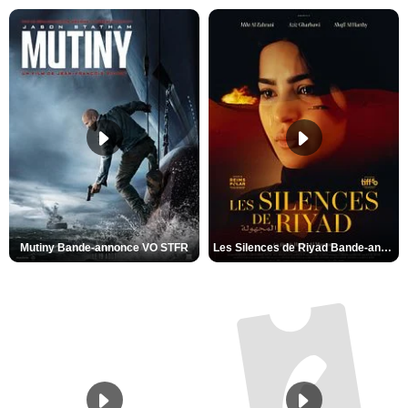
Mutiny Bande-annonce VO STFR
Les Silences de Riyad Bande-annonce VO STFR