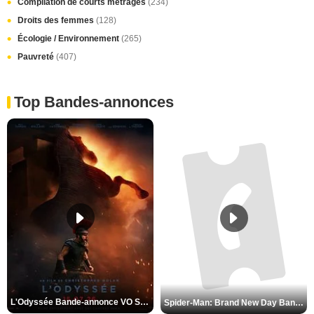
Compilation de courts métrages
(234)
Droits des femmes
(128)
Écologie / Environnement
(265)
Pauvreté
(407)
Top Bandes-annonces
L'Odyssée Bande-annonce VO STFR
Spider-Man: Brand New Day Bande-annonce VO STFR