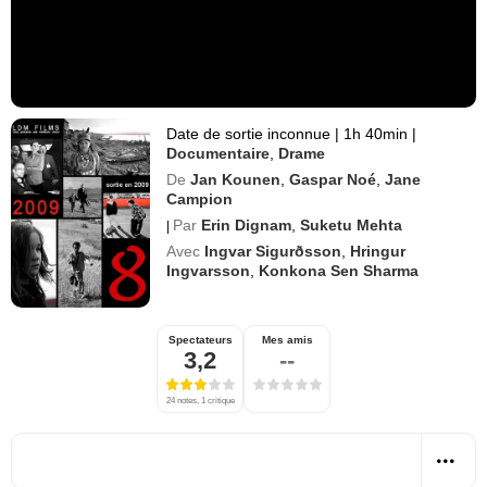
Date de sortie inconnue
|
1h 40min
|
Documentaire
,
Drame
De
Jan Kounen
,
Gaspar Noé
,
Jane
Campion
Par
Erin Dignam
,
Suketu Mehta
|
Avec
Ingvar Sigurðsson
,
Hringur
Ingvarsson
,
Konkona Sen Sharma
Spectateurs
Mes amis
3,2
--
24 notes, 1 critique