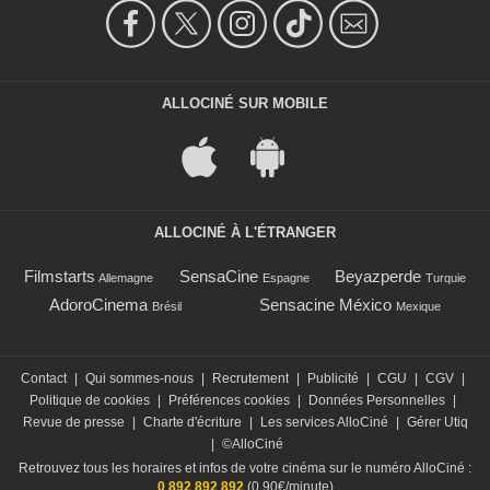
ALLOCINÉ SUR MOBILE
ALLOCINÉ À L'ÉTRANGER
Filmstarts
SensaCine
Beyazperde
Allemagne
Espagne
Turquie
AdoroCinema
Sensacine México
Brésil
Mexique
Contact
|
Qui sommes-nous
|
Recrutement
|
Publicité
|
CGU
|
CGV
|
Politique de cookies
|
Préférences cookies
|
Données Personnelles
|
Revue de presse
|
Charte d'écriture
|
Les services AlloCiné
|
Gérer Utiq
|
©AlloCiné
Retrouvez tous les horaires et infos de votre cinéma sur le numéro AlloCiné :
0 892 892 892
(0,90€/minute)