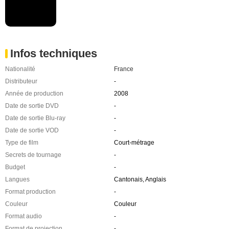
Infos techniques
Nationalité
France
Distributeur
-
Année de production
2008
Date de sortie DVD
-
Date de sortie Blu-ray
-
Date de sortie VOD
-
Type de film
Court-métrage
Secrets de tournage
-
Budget
-
Langues
Cantonais, Anglais
Format production
-
Couleur
Couleur
Format audio
-
Format de projection
-