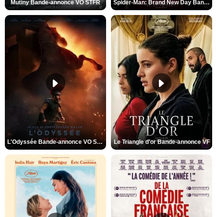
Mutiny Bande-annonce VO STFR
Spider-Man: Brand New Day Bande-annonce VO STFR
L'Odyssée Bande-annonce VO STFR
Le Triangle d'or Bande-annonce VF