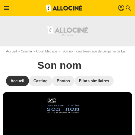
profil
menu
search
Accueil
Cinéma
Court Métrage
Son nom court-métrage de Benjamin de Lajarte
Son nom
Accueil
Casting
Photos
Films similaires