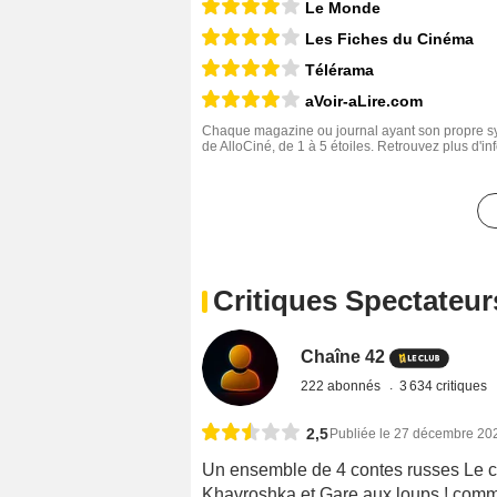
Le Monde
Les Fiches du Cinéma
Télérama
aVoir-aLire.com
Chaque magazine ou journal ayant son propre sys
de AlloCiné, de 1 à 5 étoiles. Retrouvez plus d'i
Critiques Spectateur
Chaîne 42
222 abonnés
3 634 critiques
2,5
Publiée le 27 décembre 20
Un ensemble de 4 contes russes Le cha
Khavroshka et Gare aux loups ! comm