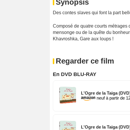
Synopsis
Des contes slaves qui font la part belle
Composé de quatre courts métrages q
mensonge ou de la quête du bonheur : 
Khavroshka, Gare aux loups !
Regarder ce film
En DVD BLU-RAY
L'Ogre de la Taiga (DVD
neuf à partir de 1
L'Ogre de la Taiga (DVD