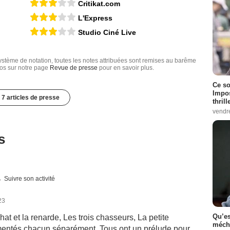
Critikat.com
L'Express
Studio Ciné Live
tème de notation, toutes les notes attribuées sont remises au barême
nfos sur notre page
Revue de presse
pour en savoir plus.
Ce so
Impos
7 articles de presse
thrill
vendr
s
Suivre son activité
23
Qu’es
t et la renarde, Les trois chasseurs, La petite
méch
entés chacun séparément. Tous ont un prélude pour