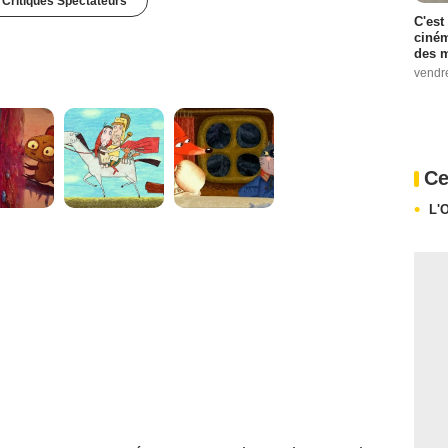
 Critiques Spectateurs
C'est
ciném
des m
vendr
Ce
L'O