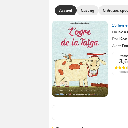
Accueil
Casting
Critiques spec
13 févri
De
Kons
Par
Kons
Avec
Da
Press
3,6
7 critique