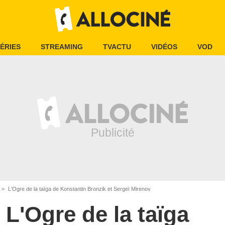
ÉRIES
STREAMING
TVACTU
VIDÉOS
VOD
L'Ogre de la taïga de Konstantin Bronzik et Sergeï Mirenov
L'Ogre de la taïga