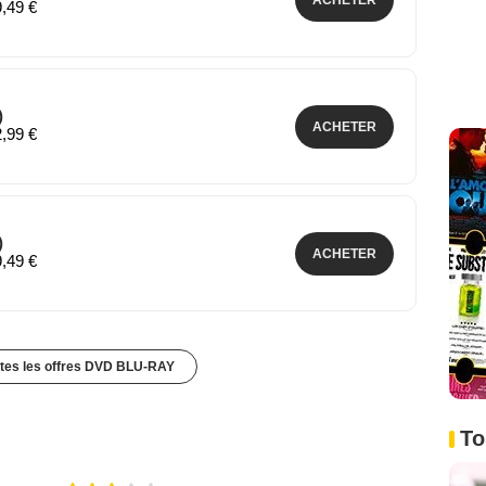
9,49 €
)
ACHETER
2,99 €
)
ACHETER
9,49 €
utes les offres DVD BLU-RAY
To