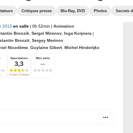
tateurs
Critiques presse
Blu-Ray, DVD
Photos
Secrets 
er 2013
en salle
|
0h 52min
|
Animation
tantin Bronzik
,
Sergeï Mirenov
,
Inga Korjnera
|
tantin Bronzit
,
Sergey Merinov
niel Nicodéme
,
Guylaine Gibert
,
Michel Hinderijkx
e
Spectateurs
Mes amis
3,3
--
s
10 notes, 2 critiques