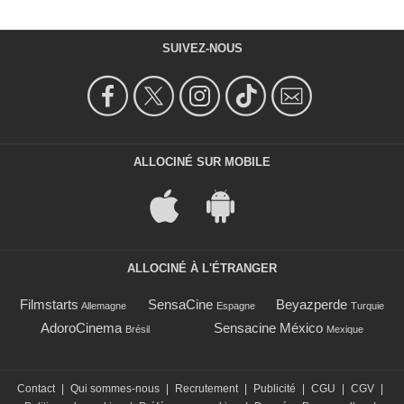
SUIVEZ-NOUS
ALLOCINÉ SUR MOBILE
ALLOCINÉ À L'ÉTRANGER
Filmstarts
SensaCine
Beyazperde
Allemagne
Espagne
Turquie
AdoroCinema
Sensacine México
Brésil
Mexique
Contact
|
Qui sommes-nous
|
Recrutement
|
Publicité
|
CGU
|
CGV
|