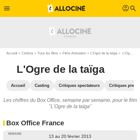
profil
menu
search
Accueil
Cinéma
Tous les films
Films Animation
L'Ogre de la taïga
L'Ogre de la taïga : Box Office
L'Ogre de la taïga
Accueil
Casting
Critiques spectateurs
Critiques press
Les chiffres du Box Office, semaine par semaine, pour le film
"L'Ogre de la taïga"
Box Office France
13 au 20 février 2013