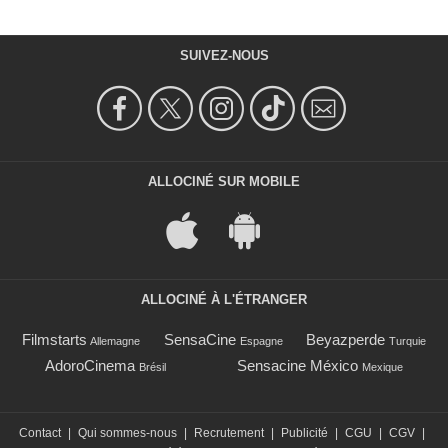
SUIVEZ-NOUS
ALLOCINÉ SUR MOBILE
ALLOCINÉ À L'ÉTRANGER
Filmstarts
SensaCine
Beyazperde
Allemagne
Espagne
Turquie
AdoroCinema
Sensacine México
Brésil
Mexique
Contact
|
Qui sommes-nous
|
Recrutement
|
Publicité
|
CGU
|
CGV
|