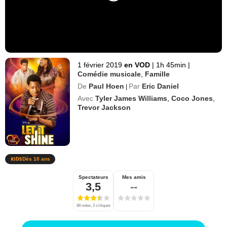
1 février 2019
en VOD
|
1h 45min
|
Comédie musicale
,
Famille
De
Paul Hoen
Par
Eric Daniel
|
Avec
Tyler James Williams
,
Coco Jones
,
Trevor Jackson
Dès 10 ans
Spectateurs
Mes amis
3,5
--
88 notes, 2 critiques