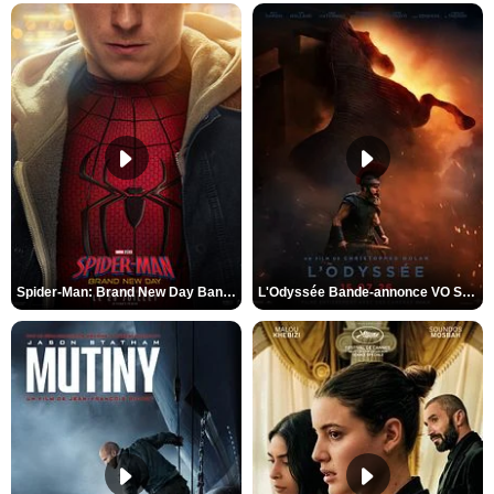
Spider-Man: Brand New Day Bande-annonce VO STFR
L'Odyssée Bande-annonce VO STFR