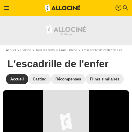
profil
menu
search
Accueil
Cinéma
Tous les films
Films Drame
L'escadrille de l'enfer de Lesley Selander
L'escadrille de l'enfer
Accueil
Casting
Récompenses
Films similaires