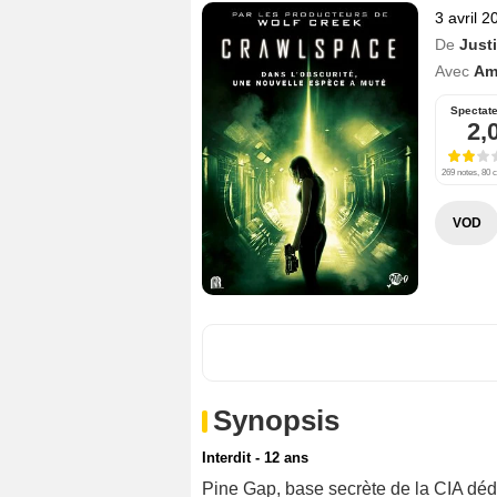
3 avril 2
De
Just
Avec
Am
Spectat
2,
269 notes, 80 c
VOD
Synopsis
Interdit - 12 ans
Pine Gap, base secrète de la CIA dé