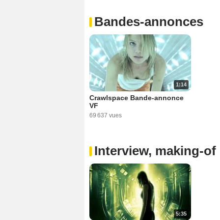
Bandes-annonces
1:14
Crawlspace Bande-annonce
VF
69 637 vues
Interview, making-of 
5:35