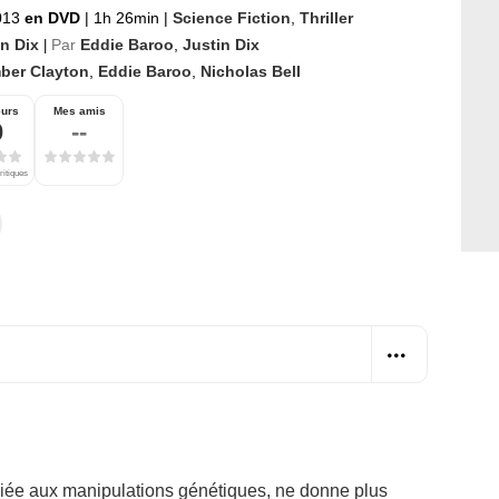
013
en DVD
|
1h 26min
|
Science Fiction
,
Thriller
in Dix
Par
Eddie Baroo
,
Justin Dix
|
ber Clayton
,
Eddie Baroo
,
Nicholas Bell
eurs
Mes amis
0
--
ritiques
diée aux manipulations génétiques, ne donne plus