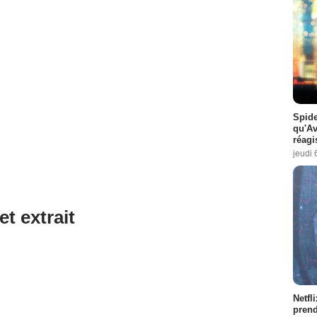
Spide
qu'A
réagi
jeudi 
et extrait
Netfl
prend