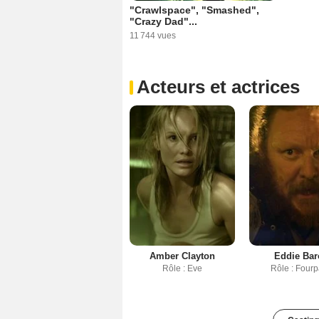
"Crawlspace", "Smashed",
"Crazy Dad"...
11 744 vues
Acteurs et actrices
Amber Clayton
Eddie Bar
Rôle : Eve
Rôle : Four