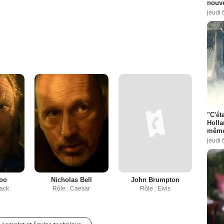
nouve
jeudi 
"C'éta
Holla
même
jeudi 
oo
Nicholas Bell
John Brumpton
pack
Rôle : Caesar
Rôle : Elvis