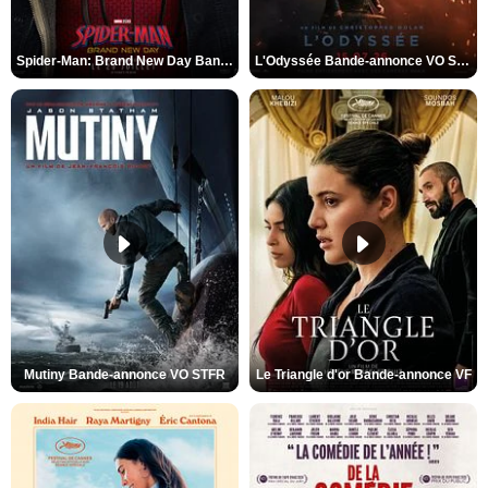
Spider-Man: Brand New Day Bande-annonce VO STFR
L'Odyssée Bande-annonce VO STFR
Mutiny Bande-annonce VO STFR
Le Triangle d'or Bande-annonce VF