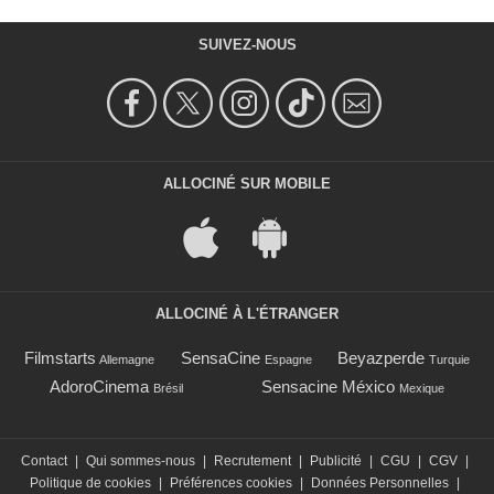
SUIVEZ-NOUS
ALLOCINÉ SUR MOBILE
ALLOCINÉ À L'ÉTRANGER
Filmstarts
SensaCine
Beyazperde
Allemagne
Espagne
Turquie
AdoroCinema
Sensacine México
Brésil
Mexique
Contact
|
Qui sommes-nous
|
Recrutement
|
Publicité
|
CGU
|
CGV
|
Politique de cookies
|
Préférences cookies
|
Données Personnelles
|