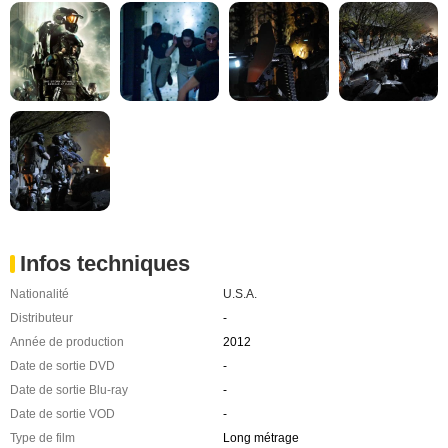
Infos techniques
Nationalité
U.S.A.
Distributeur
-
Année de production
2012
Date de sortie DVD
-
Date de sortie Blu-ray
-
Date de sortie VOD
-
Type de film
Long métrage