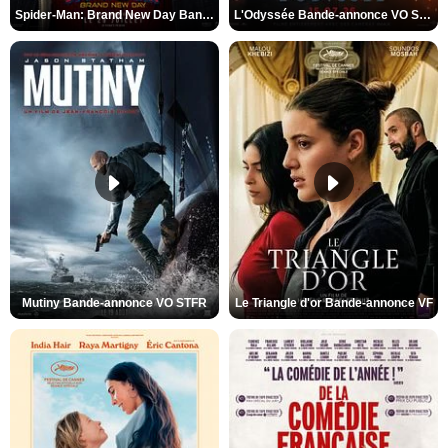
Spider-Man: Brand New Day Bande-annonce VO STFR
L'Odyssée Bande-annonce VO STFR
Mutiny Bande-annonce VO STFR
Le Triangle d'or Bande-annonce VF