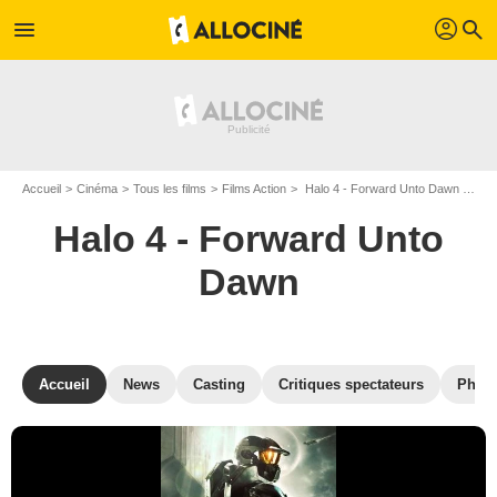
profil
menu
search
Accueil
Cinéma
Tous les films
Films Action
Halo 4 - Forward Unto Dawn de Stewart Hendler
Halo 4 - Forward Unto
Dawn
Accueil
News
Casting
Critiques spectateurs
Phot