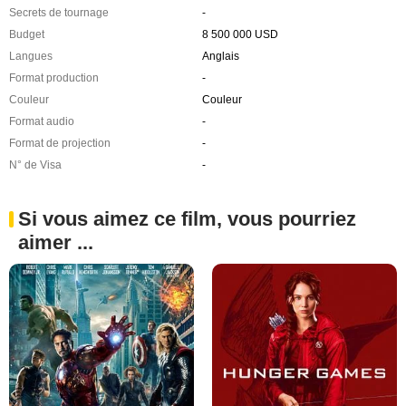
Secrets de tournage
-
Budget
8 500 000 USD
Langues
Anglais
Format production
-
Couleur
Couleur
Format audio
-
Format de projection
-
N° de Visa
-
Si vous aimez ce film, vous pourriez
aimer ...