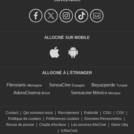
ALLOCINÉ SUR MOBILE
ALLOCINÉ À L'ÉTRANGER
Filmstarts
SensaCine
Beyazperde
Allemagne
Espagne
Turquie
AdoroCinema
Sensacine México
Brésil
Mexique
Contact
|
Qui sommes-nous
|
Recrutement
|
Publicité
|
CGU
|
CGV
|
Politique de cookies
|
Préférences cookies
|
Données Personnelles
|
Revue de presse
|
Charte d'écriture
|
Les services AlloCiné
|
Gérer Utiq
|
©AlloCiné