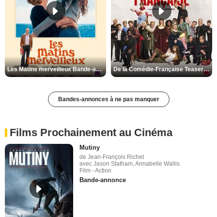
Les Matins merveilleux Bande-annonce VF
De la Comédie-Française Teaser VF
Bandes-annonces à ne pas manquer
Films Prochainement au Cinéma
Mutiny
de Jean-François Richet
avec Jason Statham, Annabelle Wallis
Film - Action
Bande-annonce