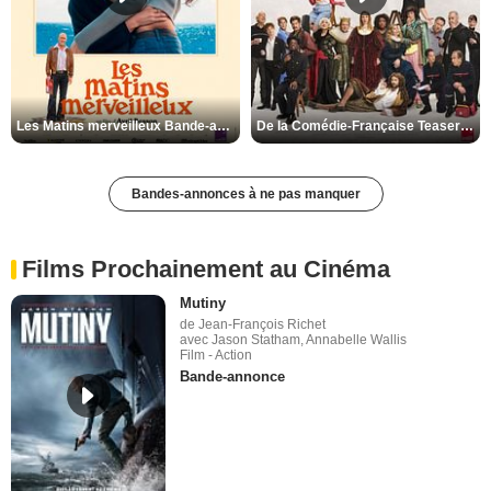
Les Matins merveilleux Bande-annonce VF
De la Comédie-Française Teaser VF
Bandes-annonces à ne pas manquer
Films Prochainement au Cinéma
Mutiny
de Jean-François Richet
avec Jason Statham, Annabelle Wallis
Film - Action
Bande-annonce