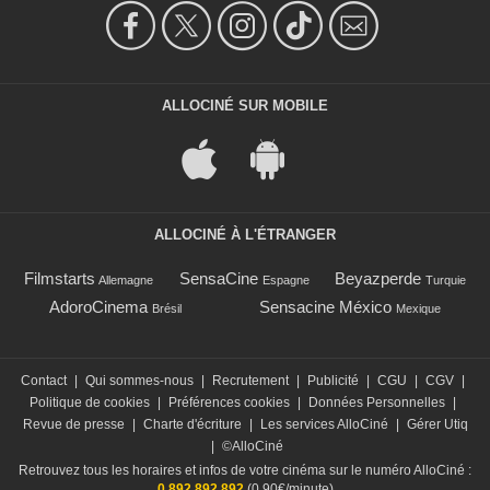
ALLOCINÉ SUR MOBILE
ALLOCINÉ À L'ÉTRANGER
Filmstarts
SensaCine
Beyazperde
Allemagne
Espagne
Turquie
AdoroCinema
Sensacine México
Brésil
Mexique
Contact
|
Qui sommes-nous
|
Recrutement
|
Publicité
|
CGU
|
CGV
|
Politique de cookies
|
Préférences cookies
|
Données Personnelles
|
Revue de presse
|
Charte d'écriture
|
Les services AlloCiné
|
Gérer Utiq
|
©AlloCiné
Retrouvez tous les horaires et infos de votre cinéma sur le numéro AlloCiné :
0 892 892 892
(0,90€/minute)