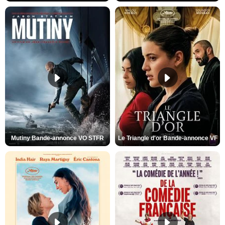
Mutiny Bande-annonce VO STFR
Le Triangle d'or Bande-annonce VF