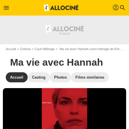
profil
menu
search
Accueil
Cinéma
Court Métrage
Ma vie avec Hannah court-métrage de Erica von Moeller
Ma vie avec Hannah
Accueil
Casting
Photos
Films similaires