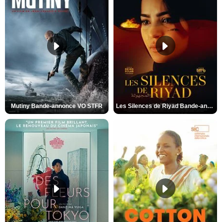
Mutiny Bande-annonce VO STFR
Les Silences de Riyad Bande-annonce VO STFR