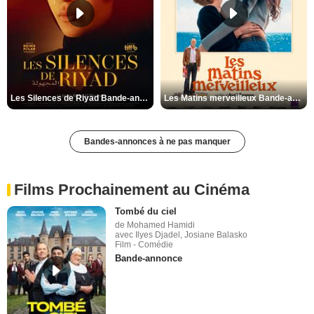
Les Silences de Riyad Bande-annonce VO STFR
Les Matins merveilleux Bande-annonce VF
Bandes-annonces à ne pas manquer
Films Prochainement au Cinéma
Tombé du ciel
de Mohamed Hamidi
avec Ilyes Djadel, Josiane Balasko
Film - Comédie
Bande-annonce