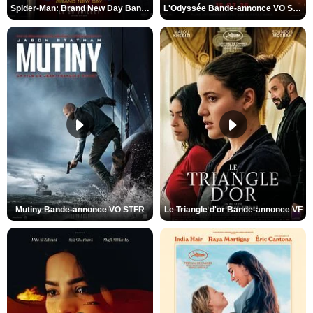
Spider-Man: Brand New Day Bande-annonce VO STFR
L'Odyssée Bande-annonce VO STFR
Mutiny Bande-annonce VO STFR
Le Triangle d'or Bande-annonce VF