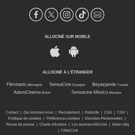
ALLOCINÉ SUR MOBILE
ALLOCINÉ À L'ÉTRANGER
Filmstarts
SensaCine
Beyazperde
Allemagne
Espagne
Turquie
AdoroCinema
Sensacine México
Brésil
Mexique
Contact
|
Qui sommes-nous
|
Recrutement
|
Publicité
|
CGU
|
CGV
|
Politique de cookies
|
Préférences cookies
|
Données Personnelles
|
Revue de presse
|
Charte d'écriture
|
Les services AlloCiné
|
Gérer Utiq
|
©AlloCiné