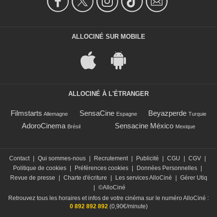
ALLOCINÉ SUR MOBILE
ALLOCINÉ À L'ÉTRANGER
Filmstarts
SensaCine
Beyazperde
Allemagne
Espagne
Turquie
AdoroCinema
Sensacine México
Brésil
Mexique
Contact
|
Qui sommes-nous
|
Recrutement
|
Publicité
|
CGU
|
CGV
|
Politique de cookies
|
Préférences cookies
|
Données Personnelles
|
Revue de presse
|
Charte d'écriture
|
Les services AlloCiné
|
Gérer Utiq
|
©AlloCiné
Retrouvez tous les horaires et infos de votre cinéma sur le numéro AlloCiné :
0 892 892 892
(0,90€/minute)