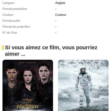
Langues
Anglais
Format production
-
Couleur
Couleur
Format audio
-
Format de projection
-
N° de Visa
-
Si vous aimez ce film, vous pourriez
aimer ...