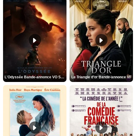
L'Odyssée Bande-annonce VO STFR
Le Triangle d'or Bande-annonce VF