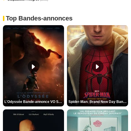
Top Bandes-annonces
L'Odyssée Bande-annonce VO STFR
Spider-Man: Brand New Day Bande-annonce VO STFR