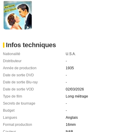
Infos techniques
Nationalité
U.S.A.
Distributeur
-
Année de production
1935
Date de sortie DVD
-
Date de sortie Blu-ray
-
Date de sortie VOD
02/03/2026
Type de film
Long métrage
Secrets de tournage
-
Budget
-
Langues
Anglais
Format production
16mm
Couleur
N&B