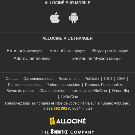
ALLOCINÉ SUR MOBILE
ALLOCINÉ À L'ÉTRANGER
Filmstarts
SensaCine
Beyazperde
Allemagne
Espagne
Turquie
AdoroCinema
Sensacine México
Brésil
Mexique
Contact
|
Qui sommes-nous
|
Recrutement
|
Publicité
|
CGU
|
CGV
|
Politique de cookies
|
Préférences cookies
|
Données Personnelles
|
Revue de presse
|
Charte d'écriture
|
Les services AlloCiné
|
Gérer Utiq
|
©AlloCiné
Retrouvez tous les horaires et infos de votre cinéma sur le numéro AlloCiné :
0 892 892 892
(0,90€/minute)