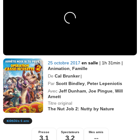
25 octobre 2017
en salle
|
1h 31min
|
Animation
,
Famille
De
Cal Brunker
|
Par
Scott Bindley
,
Peter Lepeniotis
Avec
Jeff Dunham
,
Joe Pingue
,
Will
Arnett
Titre original
The Nut Job 2: Nutty by Nature
Dès 6 ans
Presse
Spectateurs
Mes amis
3,1
3,2
--