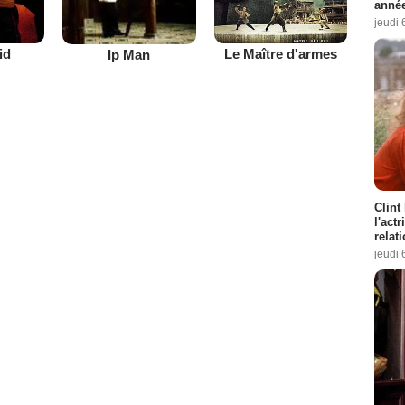
année
jeudi 
id
Le Maître d'armes
Ip Man
Clint
l'act
relat
jeudi 