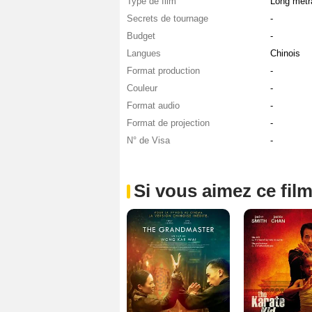
Type de film
Long métr
Secrets de tournage
-
Budget
-
Langues
Chinois
Format production
-
Couleur
-
Format audio
-
Format de projection
-
N° de Visa
-
Si vous aimez ce film