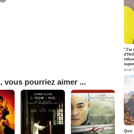
age
"J'ai
d'Hol
refus
super
jeudi 
, vous pourriez aimer ...
Quiz 