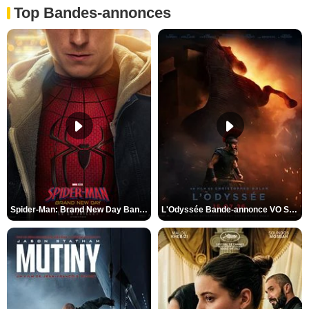
Top Bandes-annonces
Spider-Man: Brand New Day Bande-annonce VO STFR
L'Odyssée Bande-annonce VO STFR