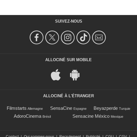
SUIVEZ-NOUS
ALLOCINÉ SUR MOBILE
ALLOCINÉ À L'ÉTRANGER
Filmstarts
SensaCine
Beyazperde
Allemagne
Espagne
Turquie
AdoroCinema
Sensacine México
Brésil
Mexique
Contact
|
Qui sommes-nous
|
Recrutement
|
Publicité
|
CGU
|
CGV
|