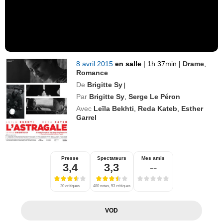
8 avril 2015
en salle
|
1h 37min
|
Drame
,
Romance
De
Brigitte Sy
|
Par
Brigitte Sy
,
Serge Le Péron
Avec
Leïla Bekhti
,
Reda Kateb
,
Esther
Garrel
Presse
Spectateurs
Mes amis
3,4
3,3
--
20 critiques
480 notes, 53 critiques
VOD