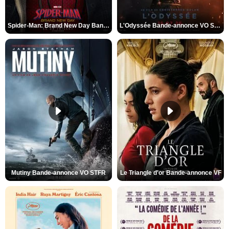
Spider-Man: Brand New Day Bande-annonce VO STFR
L'Odyssée Bande-annonce VO STFR
Mutiny Bande-annonce VO STFR
Le Triangle d'or Bande-annonce VF