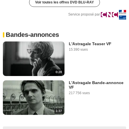
Voir toutes les offres DVD BLU-RAY
Service proposé par
Bandes-annonces
L'Astragale Teaser VF
15 390 vues
0:28
L'Astragale Bande-annonce
VF
217 756 vues
1:37