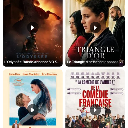
L'Odyssée Bande-annonce VO STFR
Le Triangle d'or Bande-annonce VF