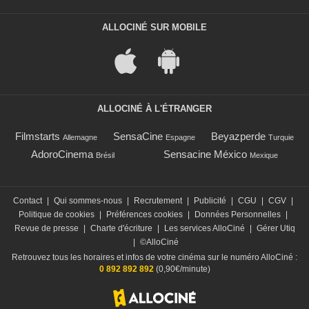
ALLOCINÉ SUR MOBILE
ALLOCINÉ À L'ÉTRANGER
Filmstarts
SensaCine
Beyazperde
Allemagne
Espagne
Turquie
AdoroCinema
Sensacine México
Brésil
Mexique
Contact
|
Qui sommes-nous
|
Recrutement
|
Publicité
|
CGU
|
CGV
|
Politique de cookies
|
Préférences cookies
|
Données Personnelles
|
Revue de presse
|
Charte d'écriture
|
Les services AlloCiné
|
Gérer Utiq
|
©AlloCiné
Retrouvez tous les horaires et infos de votre cinéma sur le numéro AlloCiné :
0 892 892 892
(0,90€/minute)