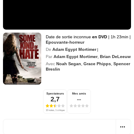
Date de sortie inconnue
en DVD
|
1h 23min
|
Epouvante-horreur
De
Adam Egypt Mortimer
|
Par
Adam Egypt Mortimer
,
Brian DeLeeuw
Avec
Noah Segan
,
Grace Phipps
,
Spencer
Breslin
Spectateurs
Mes amis
2,7
--
10 notes, 1 critique