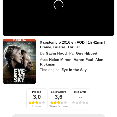
9 septembre 2016
en VOD
|
1h 42min
|
Drame
,
Guerre
,
Thriller
De
Gavin Hood
Par
Guy Hibbert
|
Avec
Helen Mirren
,
Aaron Paul
,
Alan
Rickman
Titre original
Eye in the Sky
Presse
Spectateurs
Mes amis
3,0
3,6
--
6 critiques
688 notes, 74 critiques