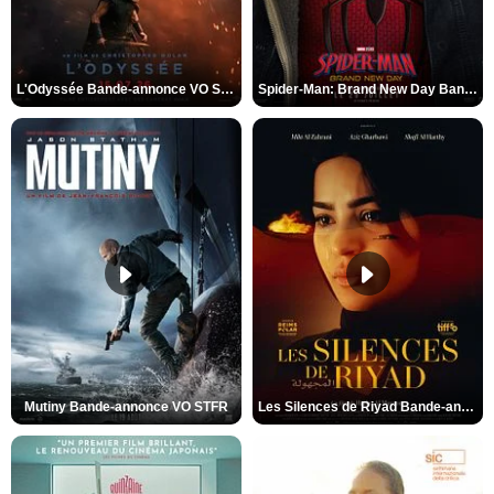
L'Odyssée Bande-annonce VO STFR
Spider-Man: Brand New Day Bande-annonce VO STFR
Mutiny Bande-annonce VO STFR
Les Silences de Riyad Bande-annonce VO STFR