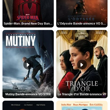
Spider-Man: Brand New Day Bande-annonce VO STFR
L'Odyssée Bande-annonce VO STFR
Mutiny Bande-annonce VO STFR
Le Triangle d'or Bande-annonce VF