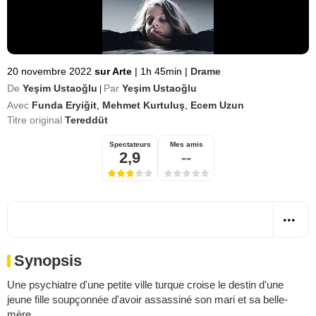
20 novembre 2022
sur Arte
|
1h 45min
|
Drame
De
Yeşim Ustaoğlu
Par
Yeşim Ustaoğlu
|
Avec
Funda Eryiğit
,
Mehmet Kurtuluş
,
Ecem Uzun
Titre original
Tereddüt
Spectateurs
Mes amis
2,9
--
Synopsis
Une psychiatre d'une petite ville turque croise le destin d'une
jeune fille soupçonnée d'avoir assassiné son mari et sa belle-
mère...