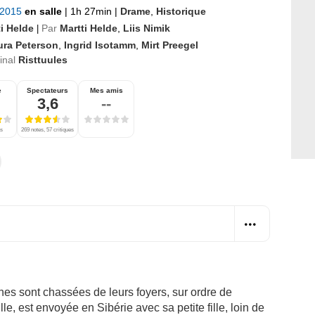
 2015
en salle
|
1h 27min
|
Drame
,
Historique
ti Helde
Par
Martti Helde
,
Liis Nimik
|
ura Peterson
,
Ingrid Isotamm
,
Mirt Preegel
ginal
Risttuules
e
Spectateurs
Mes amis
3,6
--
es
269 notes, 57 critiques
nnes sont chassées de leurs foyers, sur ordre de
le, est envoyée en Sibérie avec sa petite fille, loin de