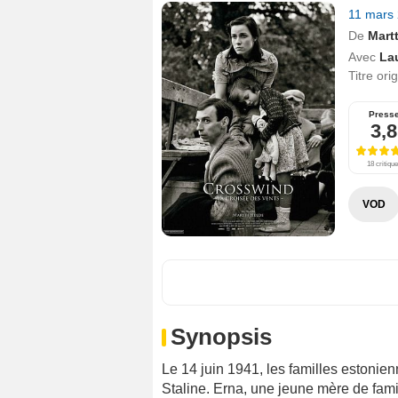
11 mars
De
Mart
Avec
La
Titre ori
Press
3,8
18 critiqu
VOD
Synopsis
Le 14 juin 1941, les familles estonie
Staline. Erna, une jeune mère de famil