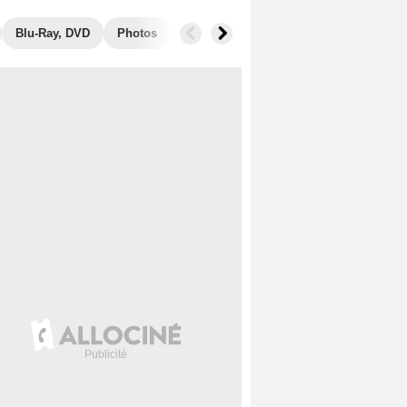
Blu-Ray, DVD
Photos
Secrets de tournage
Box Office