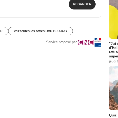
REGARDER
OD
Voir toutes les offres DVD BLU-RAY
Service proposé par
"J'ai
d'Hol
refus
super
jeudi 
Quiz 