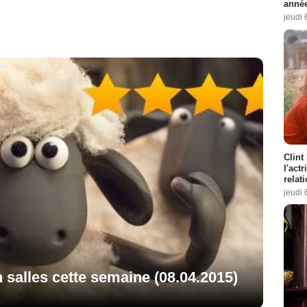
année
jeudi 
Clint
l'act
relat
jeudi 
n salles cette semaine (08.04.2015)