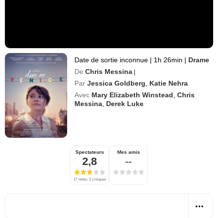
Date de sortie inconnue
|
1h 26min
|
Drame
De
Chris Messina
|
Par
Jessica Goldberg
,
Katie Nehra
Avec
Mary Elizabeth Winstead
,
Chris
Messina
,
Derek Luke
Spectateurs
Mes amis
2,8
--
17 notes, 2 critiques