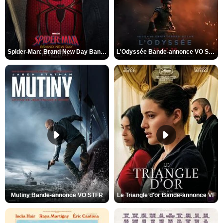
Spider-Man: Brand New Day Bande-annonce VO STFR
L'Odyssée Bande-annonce VO STFR
Mutiny Bande-annonce VO STFR
Le Triangle d'or Bande-annonce VF