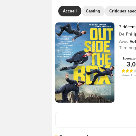
Accueil
Casting
Critiques spec
7 décem
De
Phil
Avec
Vo
Titre ori
Spectate
3,0
8 notes, 1 cri