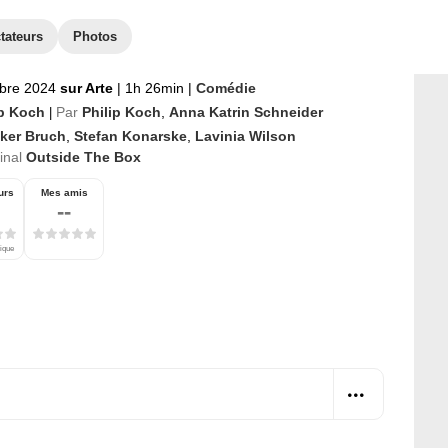
tateurs
Photos
bre 2024
sur Arte
|
1h 26min
|
Comédie
ip Koch
Par
Philip Koch
,
Anna Katrin Schneider
|
lker Bruch
,
Stefan Konarske
,
Lavinia Wilson
ginal
Outside The Box
urs
Mes amis
--
tique