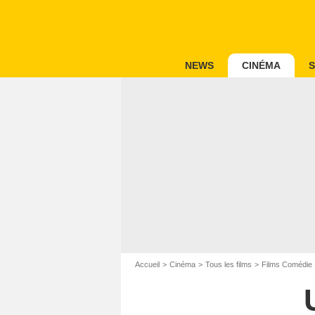
NEWS
CINÉMA
S
Accueil
Cinéma
Tous les films
Films Comédie