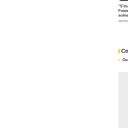
"S'il
Freem
scéna
samed
Ce
Ou