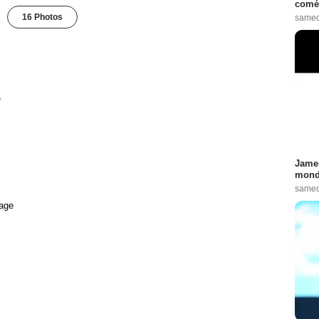
comé
16 Photos
samed
e
James
monde
samed
age