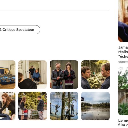
1 Critique Spectateur
Jamai
réali
"éche
samed
Le me
film 