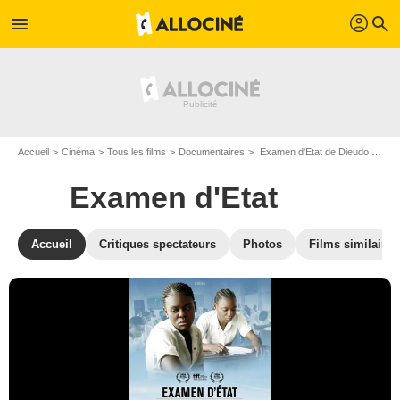
profil
menu
search
Accueil
Cinéma
Tous les films
Documentaires
Examen d'Etat de Dieudo Hamadi
Examen d'Etat
Accueil
Critiques spectateurs
Photos
Films similaires