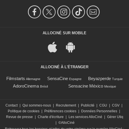
ALLOCINÉ SUR MOBILE
ALLOCINÉ À L'ÉTRANGER
Filmstarts
SensaCine
Beyazperde
Allemagne
Espagne
Turquie
AdoroCinema
Sensacine México
Brésil
Mexique
Contact
|
Qui sommes-nous
|
Recrutement
|
Publicité
|
CGU
|
CGV
|
Politique de cookies
|
Préférences cookies
|
Données Personnelles
|
Revue de presse
|
Charte d'écriture
|
Les services AlloCiné
|
Gérer Utiq
|
©AlloCiné
Retrouvez tous les horaires et infos de votre cinéma sur le numéro AlloCiné :