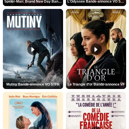
Spider-Man: Brand New Day Bande-annonce VO STFR
L'Odyssée Bande-annonce VO STFR
Mutiny Bande-annonce VO STFR
Le Triangle d'or Bande-annonce VF