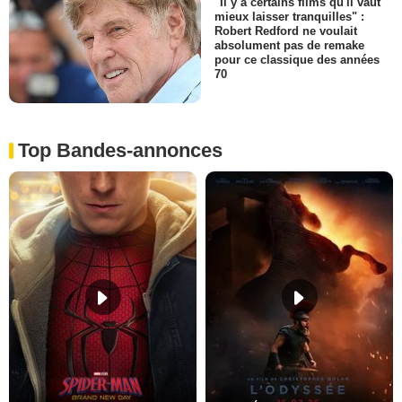
"Il y a certains films qu'il vaut
mieux laisser tranquilles" :
Robert Redford ne voulait
absolument pas de remake
pour ce classique des années
70
Top Bandes-annonces