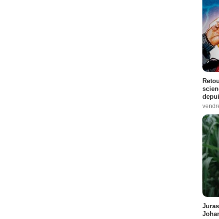
Retou
scien
depui
vendr
Juras
Johan