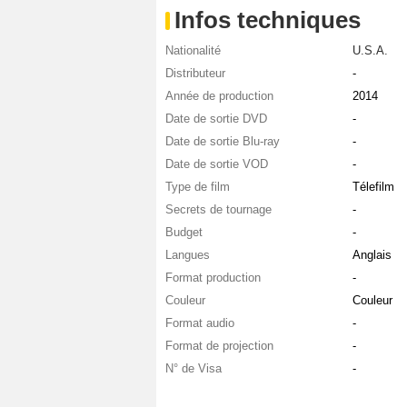
Infos techniques
Nationalité
U.S.A.
Distributeur
-
Année de production
2014
Date de sortie DVD
-
Date de sortie Blu-ray
-
Date de sortie VOD
-
Type de film
Télefilm
Secrets de tournage
-
Budget
-
Langues
Anglais
Format production
-
Couleur
Couleur
Format audio
-
Format de projection
-
N° de Visa
-