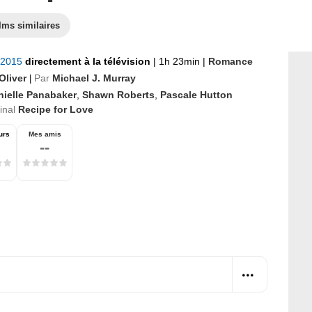
lms similaires
 2015
directement à la télévision
|
1h 23min
|
Romance
Oliver
Par
Michael J. Murray
|
nielle Panabaker
,
Shawn Roberts
,
Pascale Hutton
ginal
Recipe for Love
urs
Mes amis
--