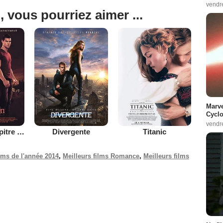
vendr
, vous pourriez aimer ...
Marve
Cyclo
vendr
Twilight - Chapitre 4 : Révélation 1ère partie
Divergente
Titanic
ilms de l'année 2014
,
Meilleurs films Romance
,
Meilleurs films