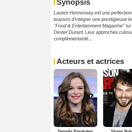
Synopsis
Lauren Hennessey est une perfectionni
toujours d'intégrer une prestigieuse é
"Food & Entertainment Magazine
" lu
Dexter Durant. Leur approches culinai
complémentarité...
Acteurs et actrices
Danielle Panabaker
Shawn Rob