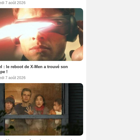
edi 7 août 2026
l : le reboot de X-Men a trouvé son
pe !
edi 7 août 2026