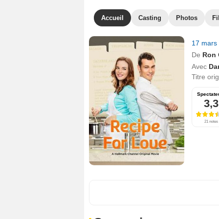
Accueil
Casting
Photos
Fi
17 mars
De
Ron 
Avec
Da
Titre ori
Spectate
3,3
21 notes