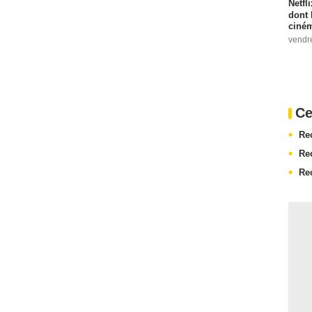
Netfl
dont 
ciném
vendr
Ce
Re
Re
Re