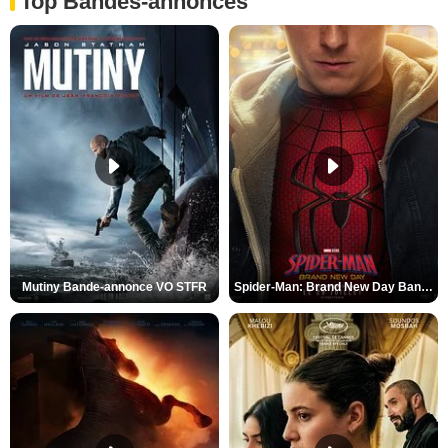
Top Bandes-annonces
Mutiny Bande-annonce VO STFR
Spider-Man: Brand New Day Bande-annonce VO STFR