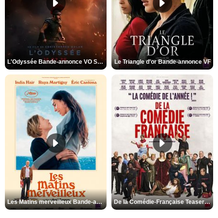
L'Odyssée Bande-annonce VO STFR
Le Triangle d'or Bande-annonce VF
Les Matins merveilleux Bande-annonce VF
De la Comédie-Française Teaser VF