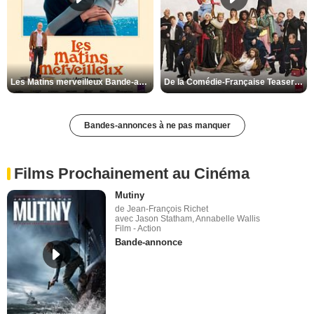
Les Matins merveilleux Bande-annonce VF
De la Comédie-Française Teaser VF
Bandes-annonces à ne pas manquer
Films Prochainement au Cinéma
Mutiny
de Jean-François Richet
avec Jason Statham, Annabelle Wallis
Film - Action
Bande-annonce