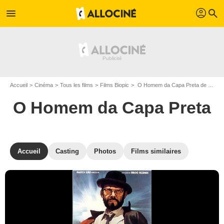
profil
menu
search
Accueil
Cinéma
Tous les films
Films Biopic
O Homem da Capa Preta de Sergio Rezende
O Homem da Capa Preta
Accueil
Casting
Photos
Films similaires