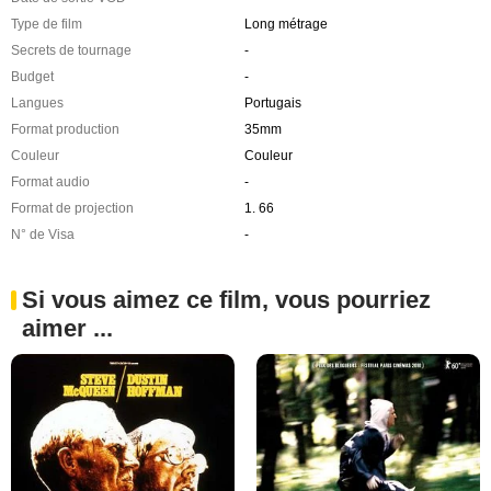
Type de film
Long métrage
Secrets de tournage
-
Budget
-
Langues
Portugais
Format production
35mm
Couleur
Couleur
Format audio
-
Format de projection
1. 66
N° de Visa
-
Si vous aimez ce film, vous pourriez
aimer ...