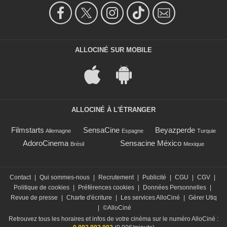
ALLOCINÉ SUR MOBILE
ALLOCINÉ À L'ÉTRANGER
Filmstarts
SensaCine
Beyazperde
Allemagne
Espagne
Turquie
AdoroCinema
Sensacine México
Brésil
Mexique
Contact
|
Qui sommes-nous
|
Recrutement
|
Publicité
|
CGU
|
CGV
|
Politique de cookies
|
Préférences cookies
|
Données Personnelles
|
Revue de presse
|
Charte d'écriture
|
Les services AlloCiné
|
Gérer Utiq
|
©AlloCiné
Retrouvez tous les horaires et infos de votre cinéma sur le numéro AlloCiné :