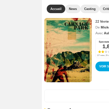
Accueil
News
Casting
Crit
22 févri
De
Mick
Avec
Ash
Spectat
1,
127 notes, 20 c
VOIR 