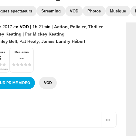
iques spectateurs
Streaming
VOD
Photos
Musique
er 2017
en VOD
|
1h 21min
|
Action
,
Policier
,
Thriller
ey Keating
Par
Mickey Keating
|
ley Bell
,
Pat Healy
,
James Landry Hébert
eurs
Mes amis
8
--
ritiques
SUR PRIME VIDEO
VOD