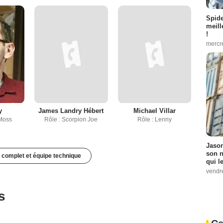
Spid
meill
!
mercr
y
James Landry Hébert
Michael Villar
 Moss
Rôle : Scorpion Joe
Rôle : Lenny
Jason
son n
 complet et équipe technique
qui le
vendre
s