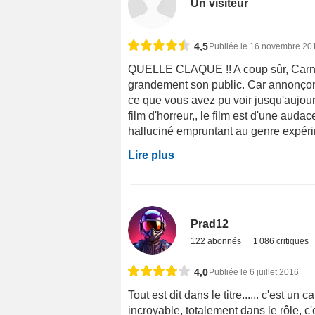
Un visiteur
4,5
Publiée le 16 novembre 20
QUELLE CLAQUE !! A coup sûr, Carnag
grandement son public. Car annonçons
ce que vous avez pu voir jusqu'aujour
film d'horreur,, le film est d'une au
halluciné empruntant au genre expérim
Lire plus
Prad12
122 abonnés
1 086 critiques
4,0
Publiée le 6 juillet 2016
Tout est dit dans le titre...... c'est un c
incroyable, totalement dans le rôle, c'es