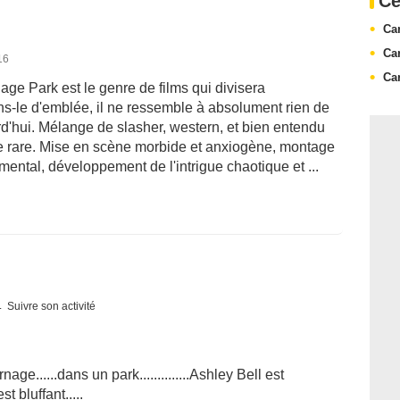
Ce
Ca
Ca
16
Ca
e Park est le genre de films qui divisera
-le d'emblée, il ne ressemble à absolument rien de
d'hui. Mélange de slasher, western, et bien entendu
dace rare. Mise en scène morbide et anxiogène, montage
ental, développement de l'intrigue chaotique et ...
Suivre son activité
arnage......dans un park..............Ashley Bell est
t bluffant.....