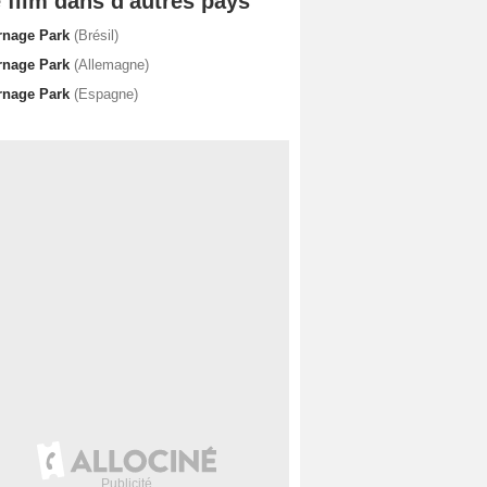
 film dans d'autres pays
rnage Park
(Brésil)
rnage Park
(Allemagne)
rnage Park
(Espagne)