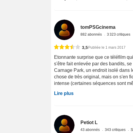
tomPSGcinema
882 abonnés
3 323 critiques
3,5
Publiée le 1 mars 2017
Etonnante surprise que ce téléfilm qu
s'être fait enlevée par des bandits, s
Carnage Park, un endroit isolé dans 
chose de très original, mais on s'en f
intense (certaines séquences sont même
Lire plus
Petiot L
43 abonnés
343 critiques
S