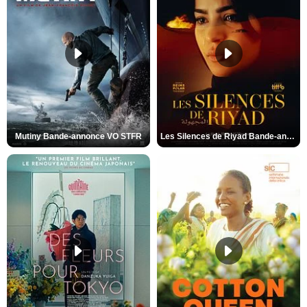
Mutiny Bande-annonce VO STFR
Les Silences de Riyad Bande-annonce VO STFR