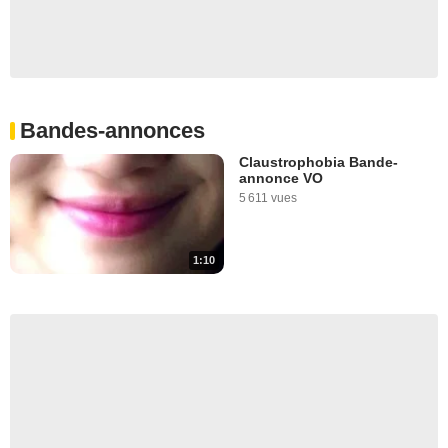
Bandes-annonces
Claustrophobia Bande-
annonce VO
5 611 vues
1:10