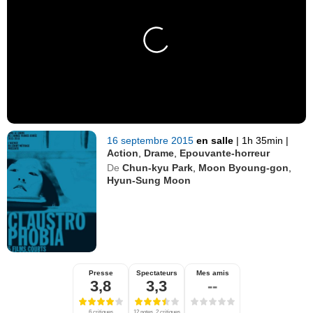
16 septembre 2015
en salle
|
1h 35min
|
Action
,
Drame
,
Epouvante-horreur
De
Chun-kyu Park
,
Moon Byoung-gon
,
Hyun-Sung Moon
Presse
Spectateurs
Mes amis
3,8
3,3
--
6 critiques
12 notes, 2 critiques