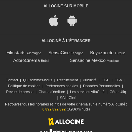
ALLOCINÉ SUR MOBILE
ALLOCINÉ À L'ÉTRANGER
Filmstarts
SensaCine
Beyazperde
Allemagne
Espagne
Turquie
AdoroCinema
Sensacine México
Brésil
Mexique
Contact
|
Qui sommes-nous
|
Recrutement
|
Publicité
|
CGU
|
CGV
|
Politique de cookies
|
Préférences cookies
|
Données Personnelles
|
Revue de presse
|
Charte d'écriture
|
Les services AlloCiné
|
Gérer Utiq
|
©AlloCiné
Retrouvez tous les horaires et infos de votre cinéma sur le numéro AlloCiné :
0 892 892 892
(0,90€/minute)