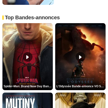
Top Bandes-annonces
Spider-Man: Brand New Day Bande-annonce VO STFR
L'Odyssée Bande-annonce VO STFR