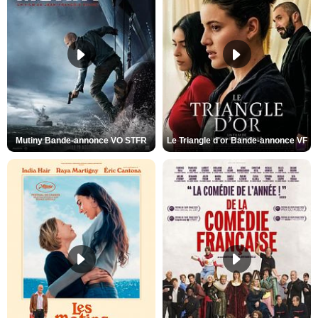
Mutiny Bande-annonce VO STFR
Le Triangle d'or Bande-annonce VF