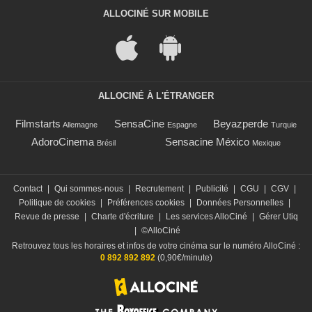
ALLOCINÉ SUR MOBILE
ALLOCINÉ À L'ÉTRANGER
Filmstarts
SensaCine
Beyazperde
Allemagne
Espagne
Turquie
AdoroCinema
Sensacine México
Brésil
Mexique
Contact
|
Qui sommes-nous
|
Recrutement
|
Publicité
|
CGU
|
CGV
|
Politique de cookies
|
Préférences cookies
|
Données Personnelles
|
Revue de presse
|
Charte d'écriture
|
Les services AlloCiné
|
Gérer Utiq
|
©AlloCiné
Retrouvez tous les horaires et infos de votre cinéma sur le numéro AlloCiné :
0 892 892 892
(0,90€/minute)