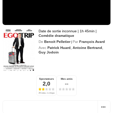
Date de sortie inconnue
|
1h 45min
|
Comédie dramatique
De
Benoit Pelletier
Par
François Avard
|
Avec
Patrick Huard
,
Antoine Bertrand
,
Guy Jodoin
Spectateurs
Mes amis
2,0
--
29 notes, 1 critique