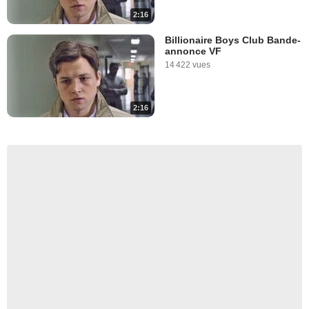
2:16
Billionaire Boys Club Bande-
annonce VF
14 422 vues
2:16