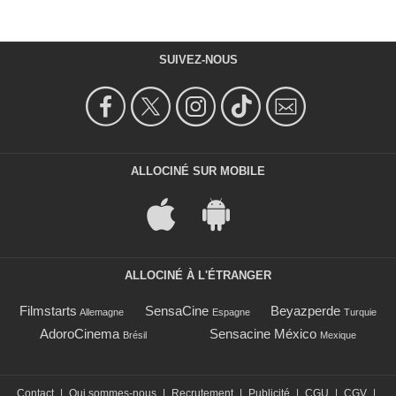
SUIVEZ-NOUS
ALLOCINÉ SUR MOBILE
ALLOCINÉ À L'ÉTRANGER
Filmstarts
SensaCine
Beyazperde
Allemagne
Espagne
Turquie
AdoroCinema
Sensacine México
Brésil
Mexique
Contact
|
Qui sommes-nous
|
Recrutement
|
Publicité
|
CGU
|
CGV
|