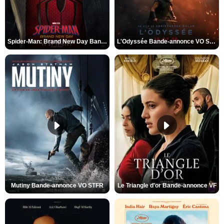
Spider-Man: Brand New Day Bande-annonce VO STFR
L'Odyssée Bande-annonce VO STFR
Mutiny Bande-annonce VO STFR
Le Triangle d'or Bande-annonce VF