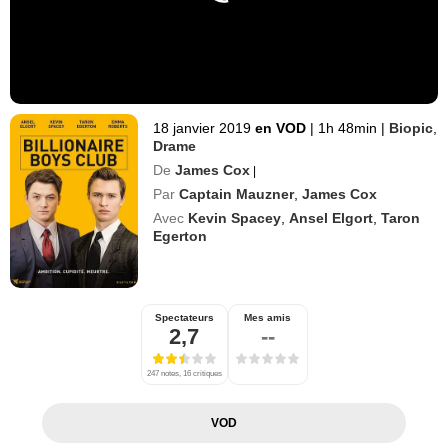
18 janvier 2019
en VOD
|
1h 48min
|
Biopic
,
Drame
De
James Cox
|
Par
Captain Mauzner
,
James Cox
Avec
Kevin Spacey
,
Ansel Elgort
,
Taron
Egerton
Spectateurs
Mes amis
2,7
--
247 notes, 16 critiques
VOD