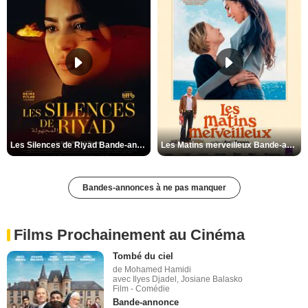
Les Silences de Riyad Bande-annonce VO STFR
Les Matins merveilleux Bande-annonce VF
Bandes-annonces à ne pas manquer
Films Prochainement au Cinéma
Tombé du ciel
de Mohamed Hamidi
avec Ilyes Djadel, Josiane Balasko
Film - Comédie
Bande-annonce