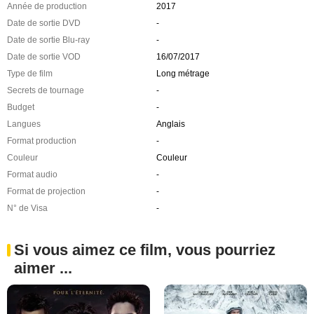
Année de production
2017
Date de sortie DVD
-
Date de sortie Blu-ray
-
Date de sortie VOD
16/07/2017
Type de film
Long métrage
Secrets de tournage
-
Budget
-
Langues
Anglais
Format production
-
Couleur
Couleur
Format audio
-
Format de projection
-
N° de Visa
-
Si vous aimez ce film, vous pourriez
aimer ...