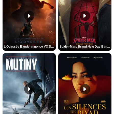
L'Odyssée Bande-annonce VO STFR
Spider-Man: Brand New Day Bande-annonce VO STFR